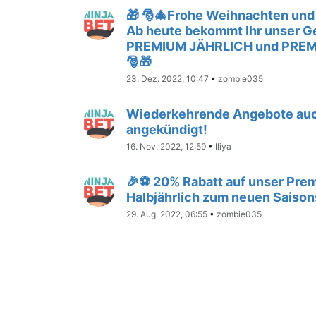
🎁 🎅🎄Frohe Weihnachten und 
Ab heute bekommt Ihr unser G
PREMIUM JÄHRLICH und PREM
🎅🎁
23. Dez. 2022, 10:47
•
zombie035
Wiederkehrende Angebote auc
angekündigt!
16. Nov. 2022, 12:59
•
Iliya
🎉⚽ 20% Rabatt auf unser Prem
Halbjährlich zum neuen Saison
29. Aug. 2022, 06:55
•
zombie035
🥚 🐰 🥚 Ostern ist wieder da! D
Ostergeschenk ist da: -20% 
und PREMIUM HALBJÄHRLICH 
15. Apr. 2022, 09:00
•
Iliya