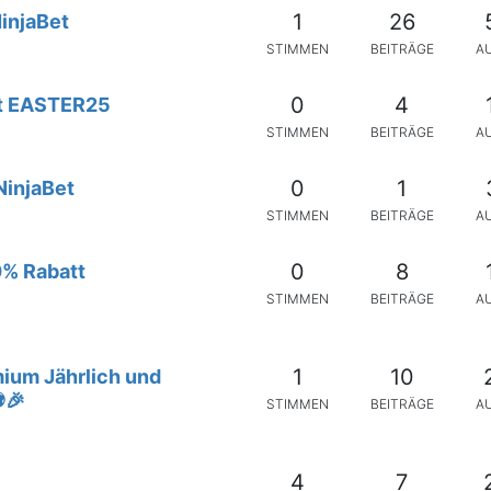
1
26
NinjaBet
STIMMEN
BEITRÄGE
A
0
4
tt EASTER25
STIMMEN
BEITRÄGE
A
0
1
NinjaBet
STIMMEN
BEITRÄGE
A
0
8
0% Rabatt
STIMMEN
BEITRÄGE
A
1
10
ium Jährlich und
⚽🎉
STIMMEN
BEITRÄGE
A
4
7