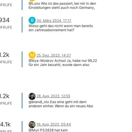
@Luno Wie ist das passiert, bei mir in den
UFRUFE
Einstellungen steht auch noch Germany,
gehe aber immer mit VPN rein....
934
B
30. März 2024, 17:11
Wieso geht das nicht wenn man bereits
UFRUFE
ein Jahresabonnement hat?
1.2k
M
25. Dez. 2023, 14:37
@Iliya-Moskov Achso! Ja, habe nur 99,22
UFRUFE
für ein Jahr bezahlt, wurde dann also
korrekt mit der Zeit verrechnet. Danke!
1.2k
28. Aug. 2023, 12:55
@brandi_nio Das eine geht mit dem
UFRUFE
anderen einher. Wenn du ein neues Abo
abschließt und dein altes noch läuft, wird
das verrechnet.
4.1k
16. Aug. 2023, 05:44
@Muri PS3838 hat kein
UFRUFE