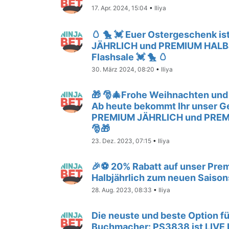
17. Apr. 2024, 15:04
•
Iliya
🥚 🐤 💓 Euer Ostergeschenk i
JÄHRLICH und PREMIUM HALB
Flashsale 💓 🐤 🥚
30. März 2024, 08:20
•
Iliya
🎁 🎅🎄Frohe Weihnachten und 
Ab heute bekommt Ihr unser G
PREMIUM JÄHRLICH und PREM
🎅🎁
23. Dez. 2023, 07:15
•
Iliya
🎉⚽ 20% Rabatt auf unser Prem
Halbjährlich zum neuen Saison
28. Aug. 2023, 08:33
•
Iliya
Die neuste und beste Option f
Buchmacher: PS3838 ist LIVE b