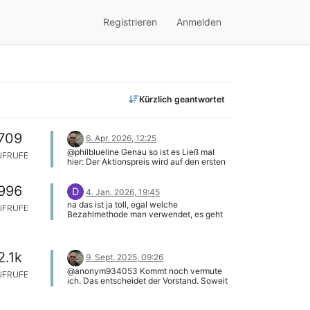
Registrieren
Anmelden
Kürzlich geantwortet
709
6. Apr. 2026, 12:25
@philblueline Genau so ist es Ließ mal
UFRUFE
hier: Der Aktionspreis wird auf den ersten
und alle folgenden Käufe angewendet.
Solange die automatische Verlängerung
996
aktiv ist und nicht unterbrochen wird, wird
D
4. Jan. 2026, 19:45
immer der Rabattpreis angewendet. Wenn
na das ist ja toll, egal welche
UFRUFE
die automatische Verlängerung
Bezahlmethode man verwendet, es geht
unterbrochen wird oder eine Zahlung aus
nix (PP und KK). Der Code wurde
irgendeinem Grund nicht erfolgreich ist,
allerdings akzepiert, also es wurde ein
wird das Abonnement storniert und der
rabatt angezeit, aber dann kam World
Aktionspreis geht verloren.
Wide Wait
2.1k
9. Sept. 2025, 09:26
@anonym934053 Kommt noch vermute
UFRUFE
ich. Das entscheidet der Vorstand. Soweit
ich weiß gibts es auch dieses Jahr halt
einfach später