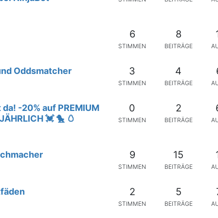
6
8
STIMMEN
BEITRÄGE
A
3
4
 und Oddsmatcher
STIMMEN
BEITRÄGE
A
0
2
st da! -20% auf PREMIUM
ÄHRLICH 💓 🐤 🥚
STIMMEN
BEITRÄGE
A
9
15
Buchmacher
STIMMEN
BEITRÄGE
A
2
5
tfäden
STIMMEN
BEITRÄGE
A