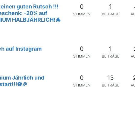
0
1
einen guten Rutsch !!!
eschenk: -20% auf
STIMMEN
BEITRÄGE
A
IUM HALBJÄHRLICH!🎄
0
1
h auf Instagram
STIMMEN
BEITRÄGE
A
0
13
ium Jährlich und
start!!!⚽🎉
STIMMEN
BEITRÄGE
A
1
7
as jährliche
auf PREMIUM JÄHRLICH
STIMMEN
BEITRÄGE
A
 🐰 🥚