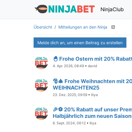
NinjaClub
Übersicht
Mitteilungen an den Ninja
Melde dich an, um einen Beitrag zu erstellen
🐣 Frohe Ostern mit 20% Raba
4. Apr. 2026, 08:49
•
david
🎅🎄 Frohe Weihnachten mit 2
WEIHNACHTEN25
23. Dez. 2025, 09:59
•
Iliya
🎉⚽ 20% Rabatt auf unser Prem
Halbjährlich zum neuen Saison
6. Sept. 2024, 06:12
•
Iliya