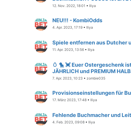
12. Nov. 2022, 18:01
•
Iliya
NEU!!! - KombiOdds
4. Apr. 2023, 17:19
•
Iliya
Spiele entfernen aus Dutcher
11. Apr. 2023, 13:56
•
Iliya
🥚 🐤 💓 Euer Ostergeschenk i
JÄHRLICH und PREMIUM HALBJ
7. Apr. 2023, 10:23
•
zombie035
Provisionseinstellungen für 
17. März 2023, 17:48
•
Iliya
Fehlende Buchmacher und Lei
4. Feb. 2023, 09:08
•
Iliya