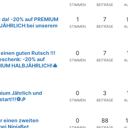
STIMMEN
BEITRÄGE
A
1
7
st da! -20% auf PREMIUM
JÄHRLICH bei unserem
STIMMEN
BEITRÄGE
A
0
7
einen guten Rutsch !!!
eschenk: -20% auf
STIMMEN
BEITRÄGE
A
IUM HALBJÄHRLICH!🎄
0
3
ium Jährlich und
start!!!⚽🎉
STIMMEN
BEITRÄGE
A
0
88
1
ür einen zweiten
ei NinjaBet
STIMMEN
BEITRÄGE
A