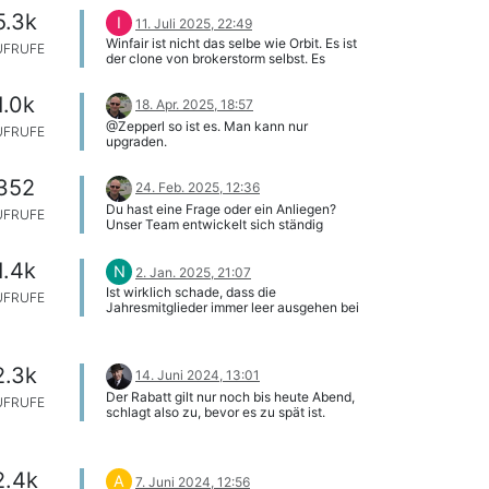
5.3k
I
11. Juli 2025, 22:49
Winfair ist nicht das selbe wie Orbit. Es ist
UFRUFE
der clone von brokerstorm selbst. Es
werden zwar grösstenteils die
orginalquoten angezeigt aber sie selbst
1.0k
nehmen die wetten an. Das selbe ist bei
18. Apr. 2025, 18:57
ihrem Betdaq clone, der heisst Betnfair,
@Zepperl so ist es. Man kann nur
UFRUFE
hier kann man sogar pferde layen,
upgraden.
allerdings auch da halten sie selbst die
wetten gegen einen und es wird nicht
gerne gesehen wenn auf diesen accounts
352
24. Feb. 2025, 12:36
viel gewonnen wird.
Du hast eine Frage oder ein Anliegen?
UFRUFE
Unser Team entwickelt sich ständig
deswegen bitten wir dich uns mit @Staff-
NinjaBet zu merken. So erreicht deine
1.4k
Nachricht alle NinjaBet Mitarbeiter und wir
N
2. Jan. 2025, 21:07
antworten schneller. Danke!
Ist wirklich schade, dass die
UFRUFE
Jahresmitglieder immer leer ausgehen bei
solchen Angeboten
2.3k
14. Juni 2024, 13:01
Der Rabatt gilt nur noch bis heute Abend,
UFRUFE
schlagt also zu, bevor es zu spät ist.
2.4k
A
7. Juni 2024, 12:56