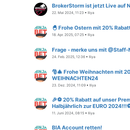
BrokerStorm ist jetzt Live auf 
22. Mai 2024, 11:23
•
Iliya
🐣 Frohe Ostern mit 20% Raba
18. Apr. 2025, 07:25
•
Iliya
Frage - merke uns mit @Staff-
24. Feb. 2025, 12:36
•
Iliya
🎅🎄 Frohe Weihnachten mit 2
WEIHNACHTEN24
23. Dez. 2024, 11:09
•
Iliya
🎉⚽ 20% Rabatt auf unser Prem
Halbjährlich zur EURO 2024!!!
11. Juni 2024, 08:15
•
Iliya
BIA Account retten!