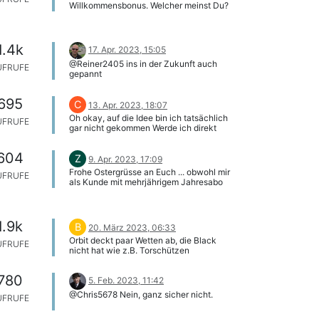
Willkommensbonus. Welcher meinst Du?
1.4k
17. Apr. 2023, 15:05
@Reiner2405 ins in der Zukunft auch
UFRUFE
gepannt
695
C
13. Apr. 2023, 18:07
Oh okay, auf die Idee bin ich tatsächlich
UFRUFE
gar nicht gekommen Werde ich direkt
testen - ich danke dir
604
Z
9. Apr. 2023, 17:09
Frohe Ostergrüsse an Euch ... obwohl mir
UFRUFE
als Kunde mit mehrjährigem Jahresabo
dieser Spass verwehrt bleibt!
1.9k
B
20. März 2023, 06:33
Orbit deckt paar Wetten ab, die Black
UFRUFE
nicht hat wie z.B. Torschützen
780
5. Feb. 2023, 11:42
@Chris5678 Nein, ganz sicher nicht.
UFRUFE