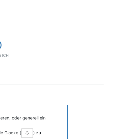
0
 ICH
ren, oder generell ein
e Glocke (
) zu