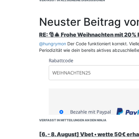
VERFASST IN ALLGEMEINE DISKUSSIONEN
Neuster Beitrag vo
RE: 🎅🎄 Frohe Weihnachten mit 20
@
hungrymon
Der Code funktioniert korrekt. Vie
Periodizität wie dein bereits aktives abzuschließ
VERFASST IN MITTEILUNGEN AN DEN NINJA
[6. - 8. August] Vbet • wette 50€ erh