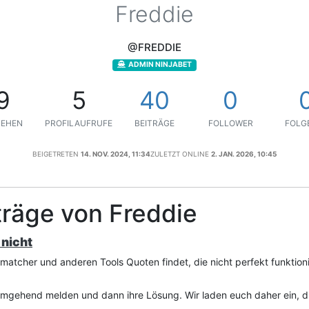
Freddie
@FREDDIE
ADMIN NINJABET
9
5
40
0
EHEN
PROFILAUFRUFE
BEITRÄGE
FOLLOWER
FOLGE
BEIGETRETEN
14. NOV. 2024, 11:34
ZULETZT ONLINE
2. JAN. 2026, 10:45
räge von Freddie
nicht
cher und anderen Tools Quoten findet, die nicht perfekt funktionie
umgehend melden und dann ihre Lösung. Wir laden euch daher ein, di