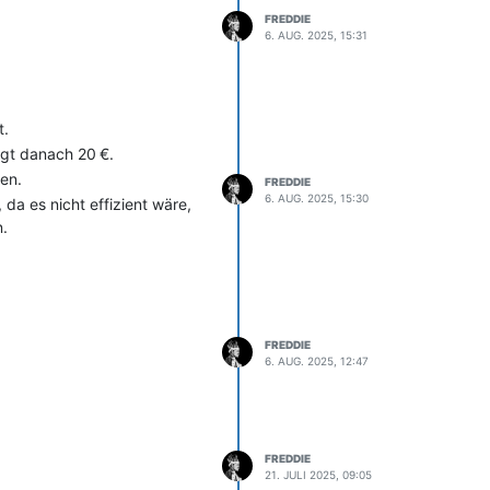
FREDDIE
6. AUG. 2025, 15:31
t.
rägt danach 20 €.
ben.
FREDDIE
6. AUG. 2025, 15:30
da es nicht effizient wäre,
n.
FREDDIE
6. AUG. 2025, 12:47
FREDDIE
21. JULI 2025, 09:05